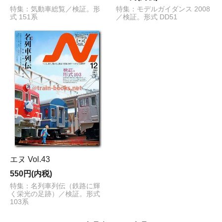
特集：気動車総覧／検証。形
特集：モデルガイダンス 2008
式 151系
／検証。形式 DD51
エヌ Vol.43
550円(内税)
特集：名列車列伝（鉄路に輝
く栄光の足跡）／検証。形式
103系