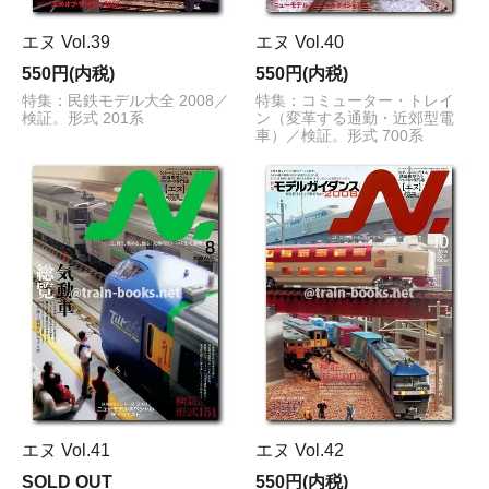
エヌ Vol.39
エヌ Vol.40
550円(内税)
550円(内税)
特集：民鉄モデル大全 2008／
特集：コミューター・トレイ
検証。形式 201系
ン（変革する通勤・近郊型電
車）／検証。形式 700系
エヌ Vol.41
エヌ Vol.42
SOLD OUT
550円(内税)