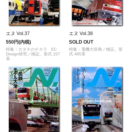
エヌ Vol.37
エヌ Vol.38
550円(内税)
SOLD OUT
特集：カタチのチカラ EC
特集：電機大辞典／検証。形
Design研究／検証。形式 157
式 485系
系