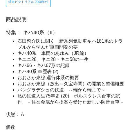
鉄道ピクトリアル 2000年代
商品説明
特集： キハ40系（II）
石田啓介氏に聞く 新系列気動車キハ181系のトラ
ブルから学んだ車両開発の要
キハ40系 車両のあゆみ（JR編）
キユニ28、キニ28・キニ58の一生
キハ66・キハ67形の記録
キハ40系 車歴表 (2)
おおさか東線 運行体系の概要
おおさか東線（放出～久宝寺間）の開業と整備概要
バングラデシュの鉄道 ～端から端まで～
私の鉄道人生75年史 (20) ボルスタレス台車の試
作 －住友金属から提案を受けた新しい防音台車－
状態： A
個数