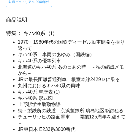
鉄道ピクトリアル 2000年代
商品説明
特集： キハ40系（I）
1970・1980年代の国鉄ディーゼル動車開発を振り
返って
キハ40系 車両のあゆみ（国鉄編）
キハ40系の優等列車
北海道のキハ40系 あの日あの時 ～私の編成メモ
から～
JRの最長距離普通列車 根室本線2429Ｄに乗る
九州におけるキハ40系の興味
キハ40系 車歴表 (1)
キハ40系 形式図
上野駅学生助勤物語
続・製鉄所の鉄道 京浜製鉄所 扇島地区を訪ねる
チューリッヒの路面電車 －開業125周年を迎えて
－
JR東日本 E233系3000番代