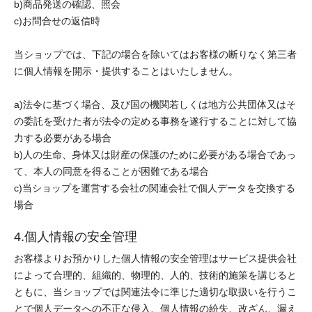
b)商品発送の確認、照会
c)お問合せの返信時
当ショップでは、下記の場合を除いてはお客様の断りなく第三者
に個人情報を開示・提供することはいたしません。
a)法令に基づく場合、及び国の機関若しくは地方公共団体又はそ
の委託を受けた者が法令の定める事務を遂行することに対して協
力する必要がある場合
b)人の生命、身体又は財産の保護のために必要がある場合であっ
て、本人の同意を得ることが困難である場合
c)当ショップを運営する会社の関連会社で個人データを交換する
場合
4.個人情報の安全管理
お客様よりお預かりした個人情報の安全管理はサービス提供会社
によって合理的、組織的、物理的、人的、技術的施策を講じると
ともに、当ショップでは関連法令に準じた適切な取扱いを行うこ
とで個人データへの不正な侵入、個人情報の紛失、改ざん、漏え