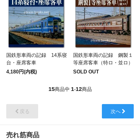
国鉄形車両の記録 14系寝
国鉄形車両の記録 鋼製１
台・座席客車
等座席客車（特ロ・並ロ）
4,180円(内税)
SOLD OUT
15
1
12
商品中
-
商品
戻る
次へ
売れ筋商品