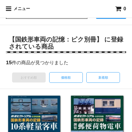
0
メニュー
検索
【国鉄形車両の記憶：ピク別冊】 に登録
されている商品
15
件の商品が見つかりました
おすすめ順
価格順
新着順