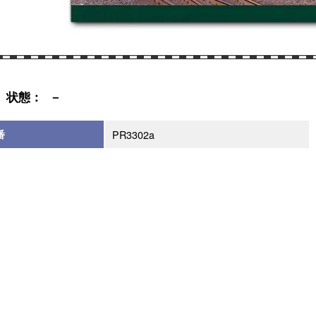
状態： －
番
PR3302a