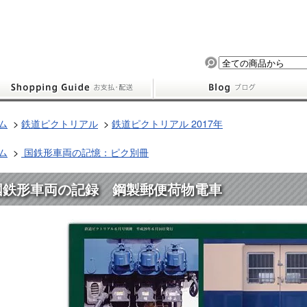
ム
>
鉄道ピクトリアル
>
鉄道ピクトリアル 2017年
ム
>
国鉄形車両の記憶：ピク別冊
国鉄形車両の記録 鋼製郵便荷物電車