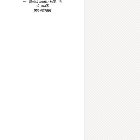
ー 新幹線 2006／検証。形
式 153系
550円(内税)