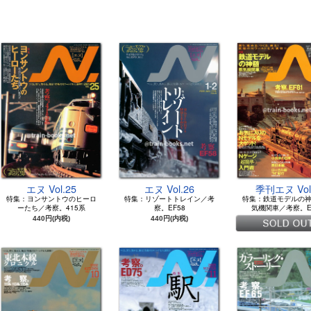
エヌ Vol.25
エヌ Vol.26
季刊エヌ Vol
特集：ヨンサントウのヒーロ
特集：リゾートトレイン／考
特集：鉄道モデルの
ーたち／考察。415系
察。EF58
気機関車／考察。E
440円(内税)
440円(内税)