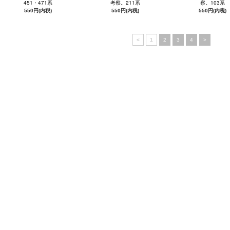
451・471系
考察。211系
察。103系
550円(内税)
550円(内税)
550円(内税)
<
1
2
3
4
>