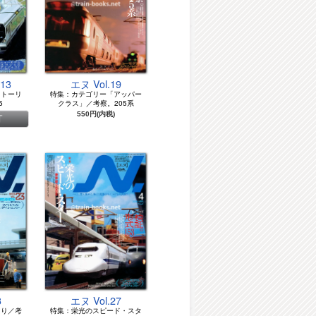
13
エヌ Vol.19
ストーリ
特集：カテゴリー「アッパー
5
クラス」／考察。205系
550円(内税)
3
エヌ Vol.27
たり／考
特集：栄光のスピード・スタ