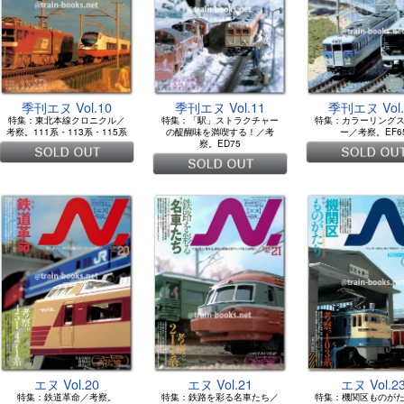
季刊エヌ Vol.10
季刊エヌ Vol.11
季刊エヌ Vol.
特集：東北本線クロニクル／
特集：「駅」ストラクチャー
特集：カラーリング
考察。111系・113系・115系
の醍醐味を満喫する！／考
ー／考察。EF6
察。ED75
エヌ Vol.20
エヌ Vol.21
エヌ Vol.2
特集：鉄道革命／考察。
特集：鉄路を彩る名車たち／
特集：機関区ものが