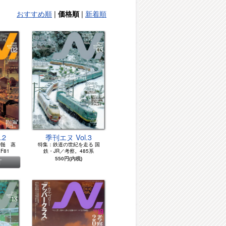
おすすめ順
|
|
新着順
価格順
.2
季刊エヌ Vol.3
神髄 蒸
特集：鉄道の世紀を走る 国
F81
鉄・JR／考察。485系
550円(内税)