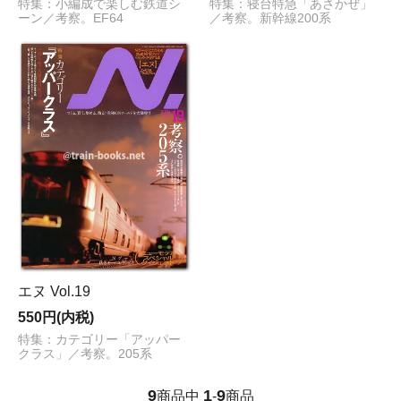
特集：小編成で楽しむ鉄道シ
特集：寝台特急「あさかぜ」
ーン／考察。EF64
／考察。新幹線200系
エヌ Vol.19
550円(内税)
特集：カテゴリー「アッパー
クラス」／考察。205系
9
1
9
商品中
-
商品