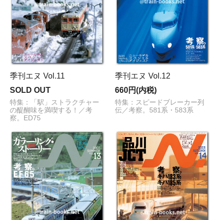
季刊エヌ Vol.11
季刊エヌ Vol.12
SOLD OUT
660円(内税)
特集：「駅」ストラクチャー
特集：スピードブレーカー列
の醍醐味を満喫する！／考
伝／考察。581系・583系
察。ED75