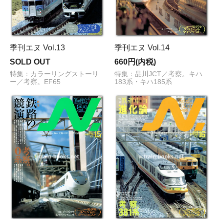
季刊エヌ Vol.13
季刊エヌ Vol.14
SOLD OUT
660円(内税)
特集：カラーリングストーリ
特集：品川JCT／考察。キハ
ー／考察。EF65
183系・キハ185系