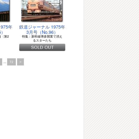
975年
鉄道ジャーナル 1975年
5）
3月号（No.96）
〈第2
特集：新幹線博多開業で消え
るスターたち
...
72
>