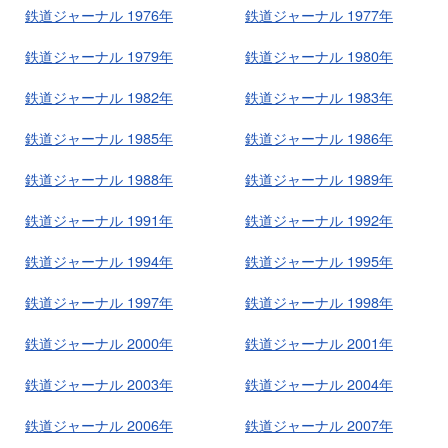
鉄道ジャーナル 1976年
鉄道ジャーナル 1977年
鉄道ジャーナル 1979年
鉄道ジャーナル 1980年
鉄道ジャーナル 1982年
鉄道ジャーナル 1983年
鉄道ジャーナル 1985年
鉄道ジャーナル 1986年
鉄道ジャーナル 1988年
鉄道ジャーナル 1989年
鉄道ジャーナル 1991年
鉄道ジャーナル 1992年
鉄道ジャーナル 1994年
鉄道ジャーナル 1995年
鉄道ジャーナル 1997年
鉄道ジャーナル 1998年
鉄道ジャーナル 2000年
鉄道ジャーナル 2001年
鉄道ジャーナル 2003年
鉄道ジャーナル 2004年
鉄道ジャーナル 2006年
鉄道ジャーナル 2007年