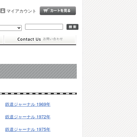
マイアカウント
鉄道ジャーナル 1969年
鉄道ジャーナル 1972年
鉄道ジャーナル 1975年