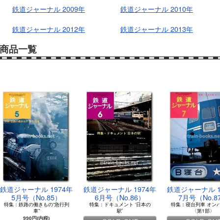
鉄道ジャーナル 2009年
鉄道ジャーナル 2010年
鉄道ジャーナル 2012年
鉄道ジャーナル 2013年
商品一覧
鉄道ジャーナル 1974年
鉄道ジャーナル 1974年
鉄道ジャーナル 1
5月号（No.85）
6月号（No.86）
7月号（No.8
特集：鉄路の働きもの“急行列
特集：ドキュメント ‘日本の
特集：寝台列車 オン
車”
駅’
〈第1部〉
990円(内税)