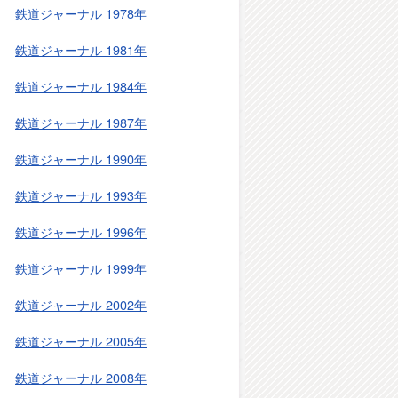
鉄道ジャーナル 1978年
鉄道ジャーナル 1981年
鉄道ジャーナル 1984年
鉄道ジャーナル 1987年
鉄道ジャーナル 1990年
鉄道ジャーナル 1993年
鉄道ジャーナル 1996年
鉄道ジャーナル 1999年
鉄道ジャーナル 2002年
鉄道ジャーナル 2005年
鉄道ジャーナル 2008年