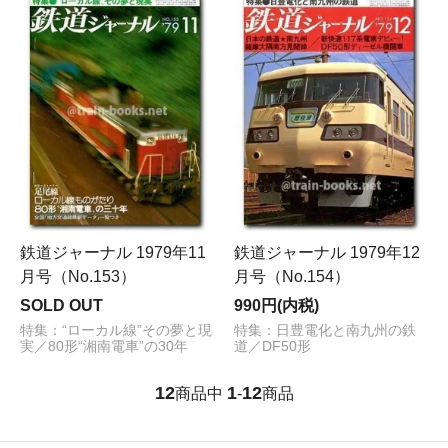
鉄道ジャーナル 1979年11
鉄道ジャーナル 1979年12
月号（No.153）
月号（No.154）
SOLD OUT
990円(内税)
特集：“ローカル線”その夢と現
特集：日豊電化と南九州の鉄
実／80形“湘南電車”の30年
道／DF50形
12
1
12
商品中
-
商品