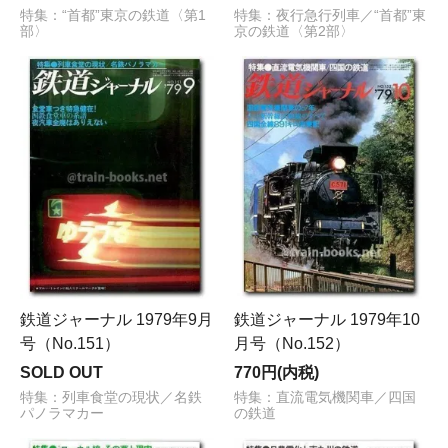
特集：“首都”東京の鉄道〈第1
特集：夜行急行列車／“首都”東
部〉
京の鉄道〈第2部〉
鉄道ジャーナル 1979年9月
鉄道ジャーナル 1979年10
号（No.151）
月号（No.152）
SOLD OUT
770円(内税)
特集：列車食堂の現状／名鉄
特集：直流電気機関車／四国
パノラマカー
の鉄道