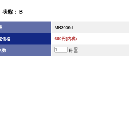
状態： B
番
MR3009d
売価格
660円(内税)
冊
入数