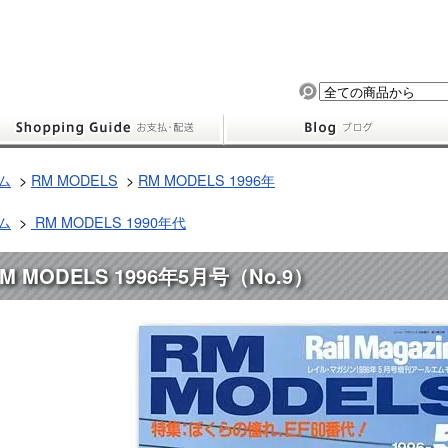
ム
>
RM MODELS
>
RM MODELS 1996年
ム
>
RM MODELS 1990年代
M MODELS 1996年5月号（No.9）