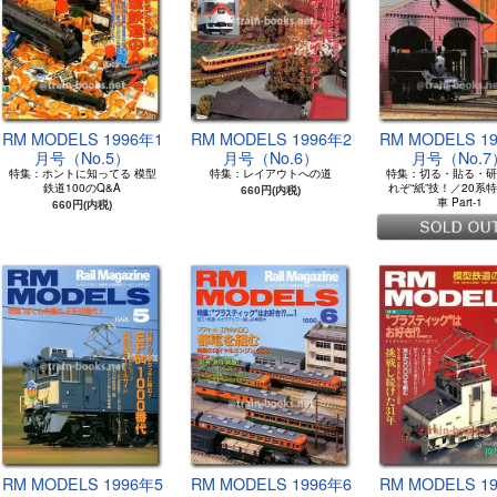
RM MODELS 1996年1
RM MODELS 1996年2
RM MODELS 1
月号（No.5）
月号（No.6）
月号（No.7
特集：ホントに知ってる 模型
特集：レイアウトへの道
特集：切る・貼る・研
鉄道100のQ&A
れぞ“紙”技！／20系
660円(内税)
車 Part-1
660円(内税)
RM MODELS 1996年5
RM MODELS 1996年6
RM MODELS 1