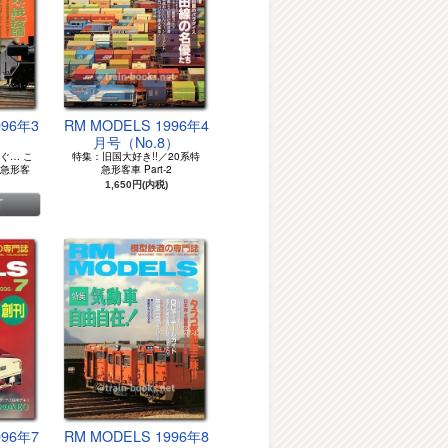
996年3
RM MODELS 1996年4
）
月号（No.8）
ぐ… こ
特集：旧国大好き!!／20系特
特急形客
急形客車 Part-2
1,650円(内税)
996年7
RM MODELS 1996年8