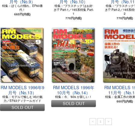
月号（No.9）
月号（No.10）
月号（No.1
特集：ぼくらの憧れ、EF60番
特集：“プラスチック”はお好
特集：“プラスチック
代！
き!? Part-1／165系特集 Part-
き!? Part-2／165系特集
1
2
660円(内税)
770円(内税)
770円(内税)
RM MODELS 1996年9
RM MODELS 1996年
RM MODELS 1
月号（No.13）
10月号（No.14）
11月号（No.
特集：モデルで愉しむ 峠の魅
特集：今、'60s が新しい！
特集：金属工作の秋
力／EF63ディテールガイド
660円(内税)
<
1
>