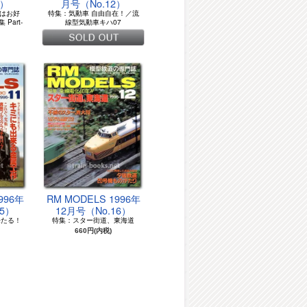
1）
月号（No.12）
”はお好
特集：気動車 自由自在！／流
 Part-
線型気動車キハ07
996年
RM MODELS 1996年
15）
12月号（No.16）
来たる！
特集：スター街道、東海道
660円(内税)