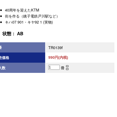
40周年を迎えたKTM
街を作る（銚子電鉄戸川駅など）
キハ07 901・キヤ92 1 (実物)
状態： AB
番
TR0139f
売価格
990円(内税)
冊
入数