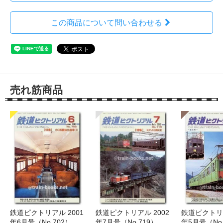
この商品について問い合わせる
売れ筋商品
鉄道ピクトリアル 2001
鉄道ピクトリアル 2002
鉄道ピクトリア
年6月号（No.702）
年7月号（No.719）
年5月号（No.