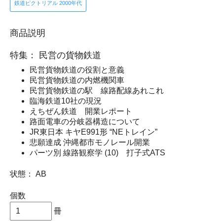
鉄道ピクトリアル 2000年代
商品説明
特集： 民営の貨物鉄道
民営貨物鉄道の役割と意義
民営貨物鉄道の内燃機関車
民営貨物鉄道の駅 線路配線あれこれ
臨海鉄道10社の現況
えちぜん鉄道 開業レポート
路面電車の分岐器構造について
JR東日本 キヤE991形 “NEトレイン”
悲願達成 沖縄都市モノレール開業
パーツ別 線路観察学 (10) 打子式ATS
状態： AB
個数
冊