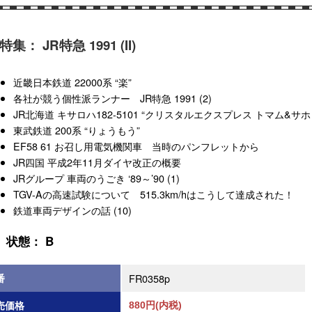
特集： JR特急 1991 (II)
近畿日本鉄道 22000系 “楽”
各社が競う個性派ランナー JR特急 1991 (2)
JR北海道 キサロハ182-5101 “クリスタルエクスプレス トマム&サホ
東武鉄道 200系 “りょうもう”
EF58 61 お召し用電気機関車 当時のパンフレットから
JR四国 平成2年11月ダイヤ改正の概要
JRグループ 車両のうごき ‘89～’90 (1)
TGV-Aの高速試験について 515.3km/hはこうして達成された！
鉄道車両デザインの話 (10)
状態： B
番
FR0358p
売価格
880円(内税)