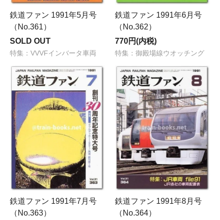
鉄道ファン 1991年5月号
鉄道ファン 1991年6月号
（No.361）
（No.362）
SOLD OUT
770円(内税)
特集：VVVFインバータ車両
特集：御殿場線ウオッチング
鉄道ファン 1991年7月号
鉄道ファン 1991年8月号
（No.363）
（No.364）