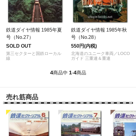
鉄道ダイヤ情報 1985年夏
鉄道ダイヤ情報 1985年秋
号（No.27）
号（No.28）
SOLD OUT
550円(内税)
第三セクターと国鉄ローカル
北海道のユニーク車両／LOCO
線
ガイド 三重連＆重連
4
1
4
商品中
-
商品
売れ筋商品