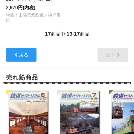
2,970円(内税)
特集：山陽電気鉄道／神戸電
鉄
17
13
17
商品中
-
商品
戻る
次へ
売れ筋商品