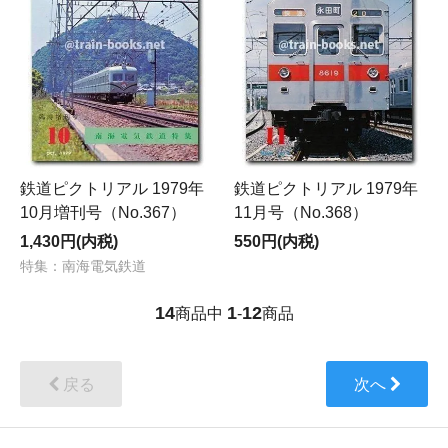
鉄道ピクトリアル 1979年
鉄道ピクトリアル 1979年
10月増刊号（No.367）
11月号（No.368）
1,430円(内税)
550円(内税)
特集：南海電気鉄道
14
1
12
商品中
-
商品
戻る
次へ