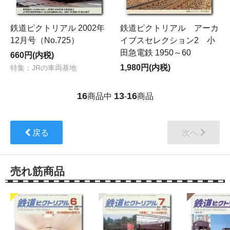
鉄道ピクトリアル 2002年
鉄道ピクトリアル アーカ
12月号（No.725）
イブスセレクション2 小
田急電鉄 1950～60
660円(内税)
1,980円(内税)
特集：JRの車両基地
16
13
16
商品中
-
商品
戻る
次へ
売れ筋商品