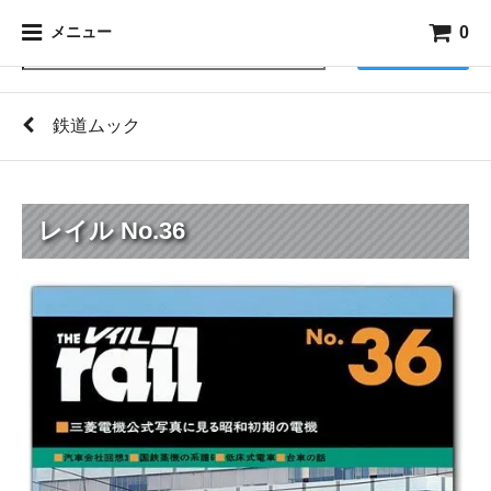
0
メニュー
検索
鉄道ムック
レイル No.36