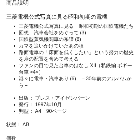
商品説明
三菱電機公式写真に見る昭和初期の電機
三菱電機公式写真に見る 昭和初期の国鉄電機たち
回想 汽車会社をめぐって (3)
国鉄型蒸気機関車の系譜 (6)
カマを追いかけていたあの頃
路面電車の「床面を低くしたい」という努力の歴史
を扉の配置を含めて考える
ファンの目で見た台車のはなし XII（私鉄編 ボギー
台車 <4>）
港々に電車・汽車あり (6) －30年前のアルバムか
ら－
出版： プレス・アイゼンバーン
発行： 1997年10月
判型： A4 90ページ
状態： AB
個数