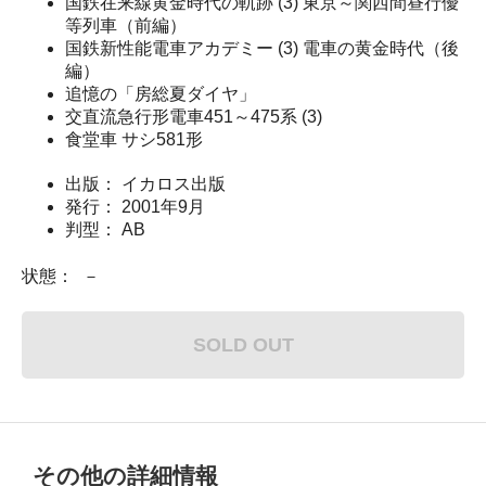
国鉄在来線黄金時代の軌跡 (3) 東京～関西間昼行優
等列車（前編）
国鉄新性能電車アカデミー (3) 電車の黄金時代（後
編）
追憶の「房総夏ダイヤ」
交直流急行形電車451～475系 (3)
食堂車 サシ581形
出版： イカロス出版
発行： 2001年9月
判型： AB
状態： －
SOLD OUT
その他の詳細情報