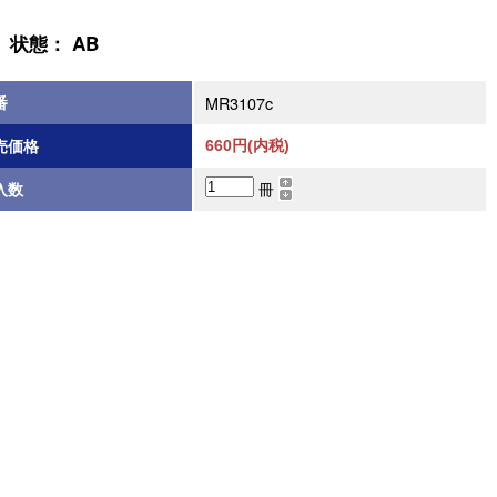
状態： AB
番
MR3107c
売価格
660円(内税)
冊
入数