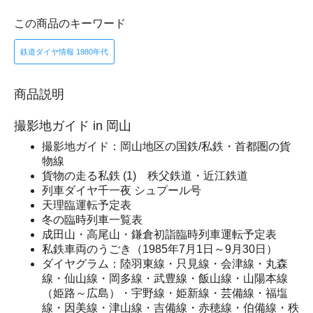
この商品のキーワード
鉄道ダイヤ情報 1980年代
商品説明
撮影地ガイド in 岡山
撮影地ガイド：岡山地区の国鉄/私鉄・首都圏の貨
物線
貨物の走る私鉄 (1) 秩父鉄道・近江鉄道
列車ダイヤ千一夜 シュプール号
天理臨運転予定表
冬の臨時列車一覧表
成田山・高尾山・鎌倉初詣臨時列車運転予定表
私鉄車両のうごき（1985年7月1日～9月30日）
ダイヤグラム：陸羽東線・只見線・会津線・丸森
線・仙山線・岡多線・武豊線・飯山線・山陽本線
（姫路～広島）・宇野線・姫新線・芸備線・福塩
線・因美線・津山線・吉備線・赤穂線・伯備線・秩