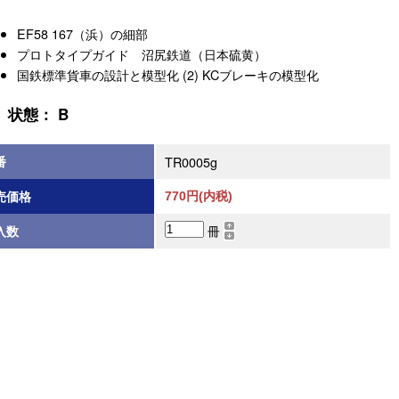
EF58 167（浜）の細部
プロトタイプガイド 沼尻鉄道（日本硫黄）
国鉄標準貨車の設計と模型化 (2) KCブレーキの模型化
状態： B
番
TR0005g
売価格
770円(内税)
冊
入数