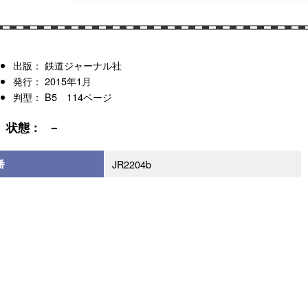
出版： 鉄道ジャーナル社
発行： 2015年1月
判型： B5 114ページ
状態： －
番
JR2204b