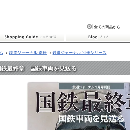
ム
>
鉄道ジャーナル 別冊
>
鉄道ジャーナル 別冊シリーズ
国鉄最終章 国鉄車両を見送る