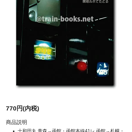
770円(内税)
商品説明
十和田丸 青森→函館・函館本線41レ 函館→札幌・