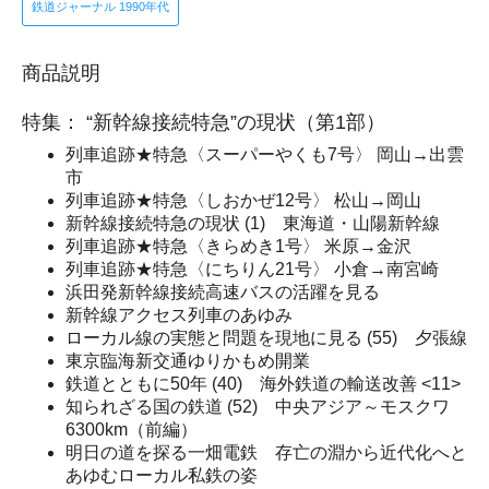
鉄道ジャーナル 1990年代
商品説明
特集： “新幹線接続特急”の現状（第1部）
列車追跡★特急〈スーパーやくも7号〉 岡山→出雲
市
列車追跡★特急〈しおかぜ12号〉 松山→岡山
新幹線接続特急の現状 (1) 東海道・山陽新幹線
列車追跡★特急〈きらめき1号〉 米原→金沢
列車追跡★特急〈にちりん21号〉 小倉→南宮崎
浜田発新幹線接続高速バスの活躍を見る
新幹線アクセス列車のあゆみ
ローカル線の実態と問題を現地に見る (55) 夕張線
東京臨海新交通ゆりかもめ開業
鉄道とともに50年 (40) 海外鉄道の輸送改善 <11>
知られざる国の鉄道 (52) 中央アジア～モスクワ
6300km（前編）
明日の道を探る一畑電鉄 存亡の淵から近代化へと
あゆむローカル私鉄の姿