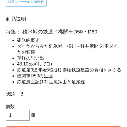
鉄道ジャーナル 1960年代
商品説明
特集： 碓氷峠の鉄道／機関車D50・D60
碓氷線概史
ダイヤからみた碓氷峠 横川～軽井沢間 列車ダイ
ヤの変遷
草軽の思い出
43.10めざして(1)
鉄道第9連隊始末記(1) 泰緬鉄道建設の真相をさぐる
機関車D50の生涯
鉄道風土記(10) 足尾銅山と足尾線
状態： B
個数
冊