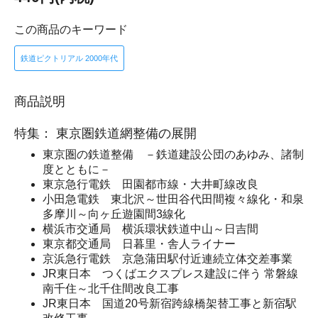
この商品のキーワード
鉄道ピクトリアル 2000年代
商品説明
特集： 東京圏鉄道網整備の展開
東京圏の鉄道整備 －鉄道建設公団のあゆみ、諸制
度とともに－
東京急行電鉄 田園都市線・大井町線改良
小田急電鉄 東北沢～世田谷代田間複々線化・和泉
多摩川～向ヶ丘遊園間3線化
横浜市交通局 横浜環状鉄道中山～日吉間
東京都交通局 日暮里・舎人ライナー
京浜急行電鉄 京急蒲田駅付近連続立体交差事業
JR東日本 つくばエクスプレス建設に伴う 常磐線
南千住～北千住間改良工事
JR東日本 国道20号新宿跨線橋架替工事と新宿駅