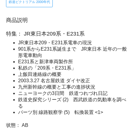
鉄道ピクトリアル 2000年代
商品説明
特集： JR東日本209系・E231系
JR東日本209・E231系電車の現況
901系からE231系誕生まで JR東日本 近年の一般
形電車動向
E231系と新津車両製作所
私鉄の「209系・E231系」
上飯田連絡線の概要
2003.3.27 名古屋鉄道 ダイヤ改正
九州新幹線の概要と工事の進捗状況
ニューヨークの3日間 鉄道つれづれ日記
鉄道史探究シリーズ (2) 西武鉄道の気動車を調べ
る
パーツ別 線路観察学 (5) 転換装置 <1>
状態： AB