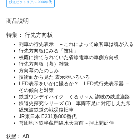
鉄道ピクトリアル 2000年代
商品説明
特集： 行先方向板
列車の行先表示 －これによって旅客車は魂が入る
行先方向板にみる「技術」
校庭に捨てられていた省線電車の車側方向板
行先方向板（幕）雑録
方向幕のたのしみ
技術面から見た 表示器いろいろ
LED表示をいかに撮るか？ LED式行先表示器 －
その傾向と対策
鉄道ワンデイハイク くるり～ん 讃岐の鉄道遍路
鉄道史探究シリーズ (1) 車両不足に対応しえた常
総筑波鉄道の戦災復旧車
JR東日本 E231系800番代
営団地下鉄半蔵門線水天宮前～押上間延伸
状態： AB