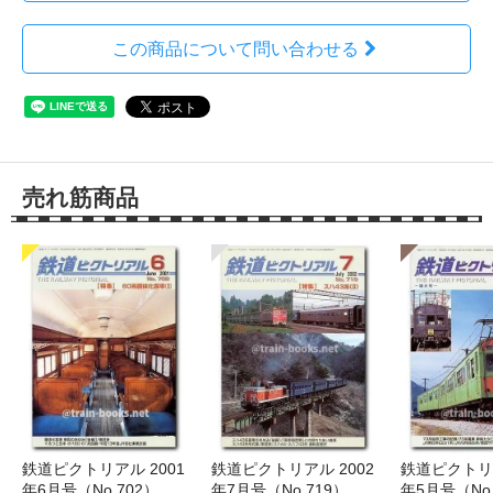
この商品について問い合わせる
売れ筋商品
鉄道ピクトリアル 2001
鉄道ピクトリアル 2002
鉄道ピクトリア
年6月号（No.702）
年7月号（No.719）
年5月号（No.