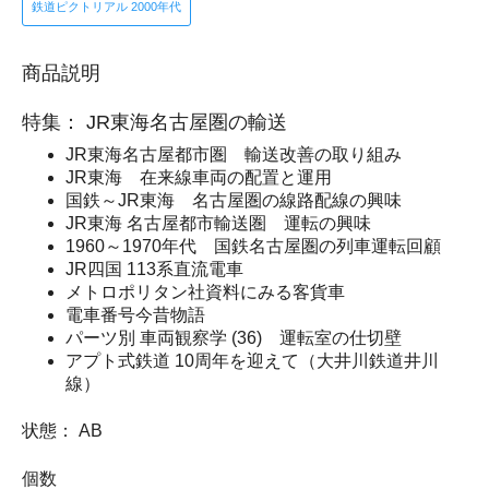
鉄道ピクトリアル 2000年代
商品説明
特集： JR東海名古屋圏の輸送
JR東海名古屋都市圏 輸送改善の取り組み
JR東海 在来線車両の配置と運用
国鉄～JR東海 名古屋圏の線路配線の興味
JR東海 名古屋都市輸送圏 運転の興味
1960～1970年代 国鉄名古屋圏の列車運転回顧
JR四国 113系直流電車
メトロポリタン社資料にみる客貨車
電車番号今昔物語
パーツ別 車両観察学 (36) 運転室の仕切壁
アプト式鉄道 10周年を迎えて（大井川鉄道井川
線）
状態： AB
個数