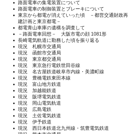
路面電車の集電装置について
路面電車の制御装置とブレーキについて
東京から都電が消えていった頃 －都営交通財政再
建計画と東京都電－
都電青山車庫の遺構を調査して
－路面電車回想－ 大阪市電の顔 1081形
長崎電気軌道に勤務した頃を振り返る
現況 札幌市交通局
現況 函館市交通局
現況 東京都交通局
現況 東京急行電鉄世田谷線
現況 名古屋鉄道岐阜市内線・美濃町線
現況 豊橋電鉄東田本線
現況 富山地方鉄道
現況 加越能鉄道
現況 阪堺電気鉄道
現況 岡山電気軌道
現況 広島電鉄
現況 土佐電気鉄道
現況 伊予鉄道
現況 西日本鉄道北九州線・筑豊電気鉄道