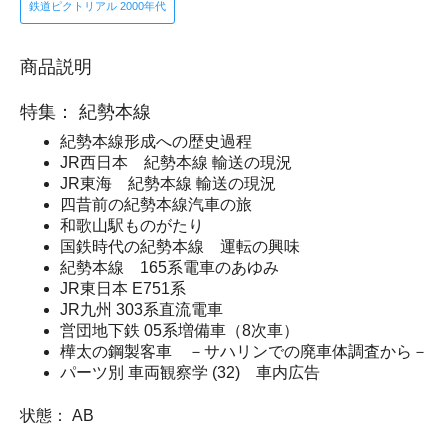
鉄道ピクトリアル 2000年代
商品説明
特集： 紀勢本線
紀勢本線形成への歴史過程
JR西日本 紀勢本線 輸送の現況
JR東海 紀勢本線 輸送の現況
四昔前の紀勢本線汽車の旅
和歌山駅ものがたり
国鉄時代の紀勢本線 運転の興味
紀勢本線 165系電車のあゆみ
JR東日本 E751系
JR九州 303系直流電車
営団地下鉄 05系増備車（8次車）
樺太の鋼製客車 －サハリンでの廃車体調査から－
パーツ別 車両観察学 (32) 車内広告
状態： AB