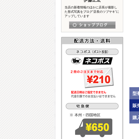
当店の新着情報のほかに店長が撮影し
た形式写真をブログ“店長のツブヤキ”に
アップしています
型
販
購