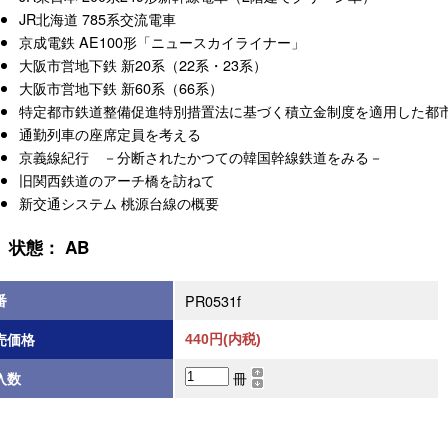
JR北海道 785系交流電車
京成電鉄 AE100形「ニュースカイライナー」
大阪市営地下鉄 新20系（22系・23系）
大阪市営地下鉄 新60系（66系）
特定都市鉄道整備促進特別措置法に基づく積立金制度を適用した都
通勤列車の座席定員を考える
京義線紀行 －分断されたかつての韓国幹線鉄道をみる－
旧関西鉄道のアーチ橋を訪ねて
新交通システム 桃源台線の概要
状態： AB
番
PR0531f
売価格
440円(内税)
冊
入数