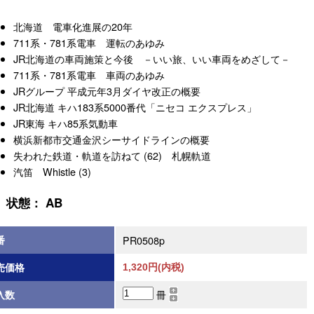
北海道 電車化進展の20年
711系・781系電車 運転のあゆみ
JR北海道の車両施策と今後 －いい旅、いい車両をめざして－
711系・781系電車 車両のあゆみ
JRグループ 平成元年3月ダイヤ改正の概要
JR北海道 キハ183系5000番代「ニセコ エクスプレス」
JR東海 キハ85系気動車
横浜新都市交通金沢シーサイドラインの概要
失われた鉄道・軌道を訪ねて (62) 札幌軌道
汽笛 Whistle (3)
状態： AB
番
PR0508p
売価格
1,320円(内税)
冊
入数