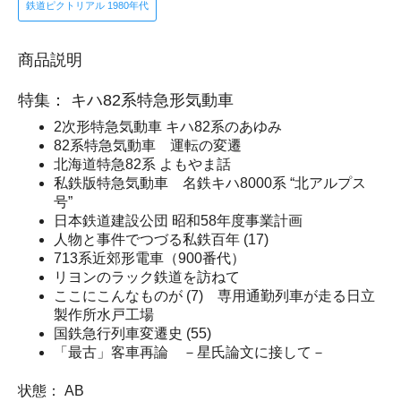
鉄道ピクトリアル 1980年代
商品説明
特集： キハ82系特急形気動車
2次形特急気動車 キハ82系のあゆみ
82系特急気動車 運転の変遷
北海道特急82系 よもやま話
私鉄版特急気動車 名鉄キハ8000系 “北アルプス
号”
日本鉄道建設公団 昭和58年度事業計画
人物と事件でつづる私鉄百年 (17)
713系近郊形電車（900番代）
リヨンのラック鉄道を訪ねて
ここにこんなものが (7) 専用通勤列車が走る日立
製作所水戸工場
国鉄急行列車変遷史 (55)
「最古」客車再論 －星氏論文に接して－
状態： AB