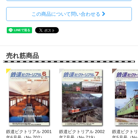
この商品について問い合わせる
売れ筋商品
鉄道ピクトリアル 2001
鉄道ピクトリアル 2002
鉄道ピクトリア
年6月号（No.702）
年7月号（No.719）
年5月号（No.