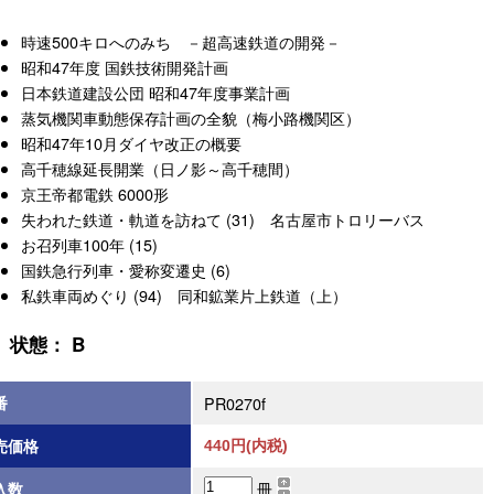
時速500キロへのみち －超高速鉄道の開発－
昭和47年度 国鉄技術開発計画
日本鉄道建設公団 昭和47年度事業計画
蒸気機関車動態保存計画の全貌（梅小路機関区）
昭和47年10月ダイヤ改正の概要
高千穂線延長開業（日ノ影～高千穂間）
京王帝都電鉄 6000形
失われた鉄道・軌道を訪ねて (31) 名古屋市トロリーバス
お召列車100年 (15)
国鉄急行列車・愛称変遷史 (6)
私鉄車両めぐり (94) 同和鉱業片上鉄道（上）
状態： B
番
PR0270f
売価格
440円(内税)
冊
入数