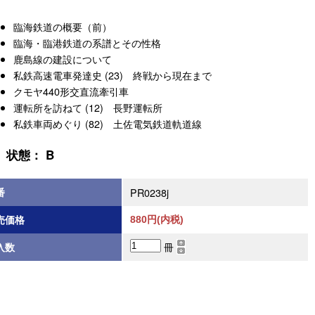
臨海鉄道の概要（前）
臨海・臨港鉄道の系譜とその性格
鹿島線の建設について
私鉄高速電車発達史 (23) 終戦から現在まで
クモヤ440形交直流牽引車
運転所を訪ねて (12) 長野運転所
私鉄車両めぐり (82) 土佐電気鉄道軌道線
状態： B
番
PR0238j
売価格
880円(内税)
冊
入数