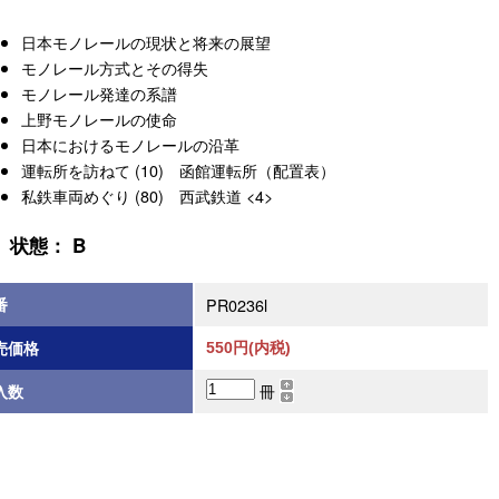
日本モノレールの現状と将来の展望
モノレール方式とその得失
モノレール発達の系譜
上野モノレールの使命
日本におけるモノレールの沿革
運転所を訪ねて (10) 函館運転所（配置表）
私鉄車両めぐり (80) 西武鉄道 <4>
状態： B
番
PR0236l
売価格
550円(内税)
冊
入数