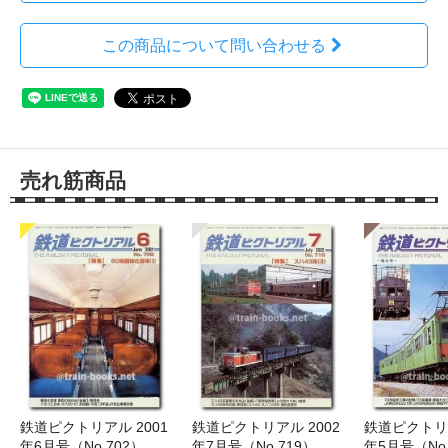
この商品について問い合わせる
売れ筋商品
鉄道ピクトリアル 2001
鉄道ピクトリアル 2002
鉄道ピクトリア
年6月号（No.702）
年7月号（No.719）
年5月号（No.