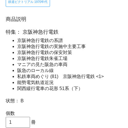
鉄道ピクトリアル 1970年代
商品説明
特集： 京阪神急行電鉄
京阪神急行電鉄の系譜
京阪神急行電鉄の実施中主要工事
京阪神急行電鉄の保安対策
京阪神急行電鉄朱雀工場
マニアの見た阪急の車両
阪急のローカル線
私鉄車両めぐり (81) 京阪神急行電鉄 <1>
能勢電気軌道近況
関西緩行電車の花形 51系（下）
状態： B
個数
冊