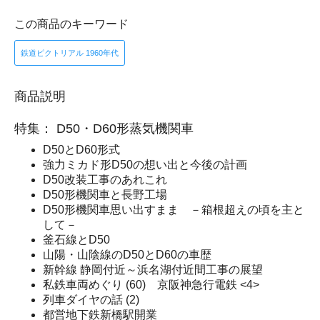
この商品のキーワード
鉄道ピクトリアル 1960年代
商品説明
特集： D50・D60形蒸気機関車
D50とD60形式
強力ミカド形D50の想い出と今後の計画
D50改装工事のあれこれ
D50形機関車と長野工場
D50形機関車思い出すまま －箱根超えの頃を主と
して－
釜石線とD50
山陽・山陰線のD50とD60の車歴
新幹線 静岡付近～浜名湖付近間工事の展望
私鉄車両めぐり (60) 京阪神急行電鉄 <4>
列車ダイヤの話 (2)
都営地下鉄新橋駅開業