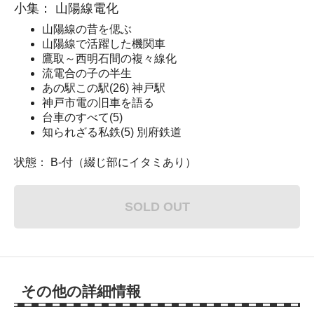
小集： 山陽線電化
山陽線の昔を偲ぶ
山陽線で活躍した機関車
鷹取～西明石間の複々線化
流電合の子の半生
あの駅この駅(26) 神戸駅
神戸市電の旧車を語る
台車のすべて(5)
知られざる私鉄(5) 別府鉄道
状態： B-付（綴じ部にイタミあり）
SOLD OUT
その他の詳細情報