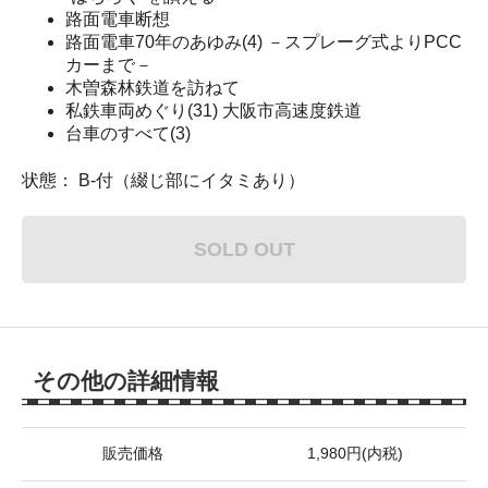
路面電車断想
路面電車70年のあゆみ(4) －スプレーグ式よりPCC
カーまで－
木曽森林鉄道を訪ねて
私鉄車両めぐり(31) 大阪市高速度鉄道
台車のすべて(3)
状態： B-付（綴じ部にイタミあり）
SOLD OUT
その他の詳細情報
販売価格
1,980円(内税)