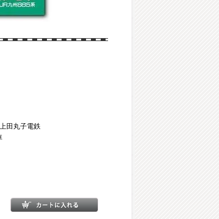
・上田丸子電鉄
車