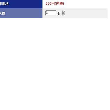
売価格
550円(内税)
冊
入数