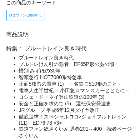
この商品のキーワード
鉄道ファン 1990年代
商品説明
特集： ブルートレイン良き時代
ブルートレイン良き時代
ブルトレけん引の覇者 EF65P形のあの頃
惜別 みずほの30年
智頭急行 HOT7000系特急車
正面5枚窓の電車 (1) －名鉄モ510形のこと－
電車人生半世紀 －小田急ロマンスカーとともに－
ロシェ・ド・ネイ登山鉄道の100年 (3)
安全と正確を求めて (5) 運転保安発達史
JRグループ 平成6年12月ダイヤ改正
徹底追求！スペシャルロコ×ジョイフルトレイン
(11) ED76 78 <3>
鉄道ファン総さくいん 通巻201～400 読者ページ
さくいん