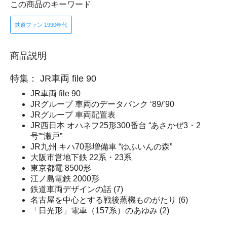
この商品のキーワード
鉄道ファン 1990年代
商品説明
特集： JR車両 file 90
JR車両 file 90
JRグループ 車両のデータバンク ‘89/’90
JRグループ 車両配置表
JR西日本 オハネフ25形300番台 “あさかぜ3・2
号”“瀬戸”
JR九州 キハ70形増備車 “ゆふいんの森”
大阪市営地下鉄 22系・23系
東京都電 8500形
江ノ島電鉄 2000形
鉄道車両デザインの話 (7)
名古屋を中心とする戦後蒸機ものがたり (6)
「日光形」電車（157系）のあゆみ (2)