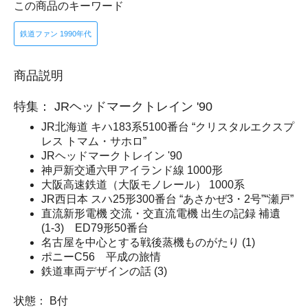
この商品のキーワード
鉄道ファン 1990年代
商品説明
特集： JRヘッドマークトレイン '90
JR北海道 キハ183系5100番台 “クリスタルエクスプ
レス トマム・サホロ”
JRヘッドマークトレイン '90
神戸新交通六甲アイランド線 1000形
大阪高速鉄道（大阪モノレール） 1000系
JR西日本 スハ25形300番台 “あさかぜ3・2号”“瀬戸”
直流新形電機 交流・交直流電機 出生の記録 補遺
(1-3) ED79形50番台
名古屋を中心とする戦後蒸機ものがたり (1)
ポニーC56 平成の旅情
鉄道車両デザインの話 (3)
状態： B付