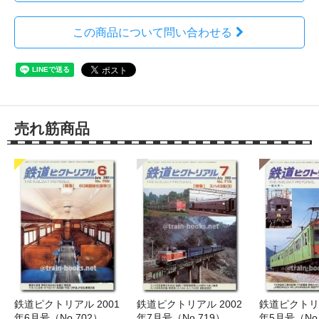
この商品について問い合わせる
売れ筋商品
鉄道ピクトリアル 2001
鉄道ピクトリアル 2002
鉄道ピクトリア
年6月号（No.702）
年7月号（No.719）
年5月号（No.